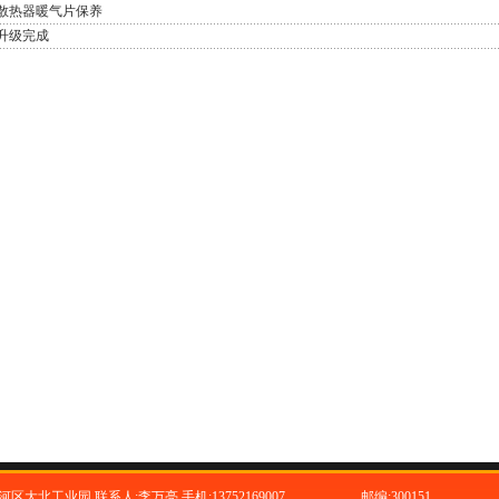
散热器暖气片保养
升级完成
区大北工业园 联系人:李万亮 手机:13752169007
邮编:300151